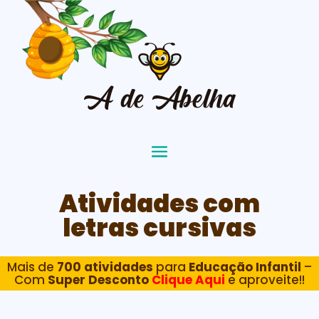
Atividades com
letras cursivas
Mais de
700 atividades
para
Educação Infantil
–
Com
Super Desconto
Clique Aqui
e aproveite!!