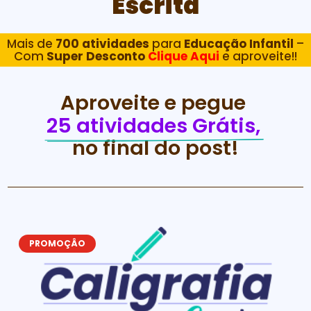
Escrita
Mais de
700 atividades
para
Educação Infantil
–
Com
Super Desconto
Clique Aqui
e aproveite!!
Aproveite e pegue 
25 atividades Grátis, 
no final do post!
PROMOÇÂO