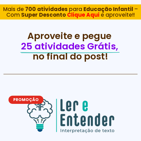
Mais de
700 atividades
para
Educação Infantil
–
Com
Super Desconto
Clique Aqui
e aproveite!!
Aproveite e pegue 
25 atividades Grátis, 
no final do post!
PROMOÇÂO