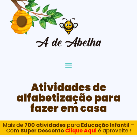
Atividades de
alfabetização para
fazer em casa
Mais de
700 atividades
para
Educação Infantil
–
Com
Super Desconto
Clique Aqui
e aproveite!!