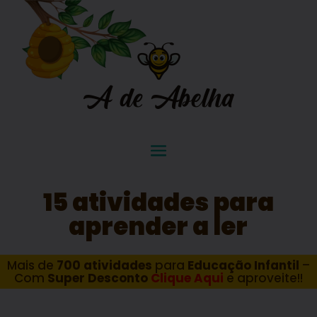
15 atividades para
aprender a ler
Mais de
700 atividades
para
Educação Infantil
–
Com
Super Desconto
Clique Aqui
e aproveite!!