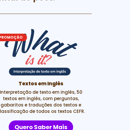
PROMOÇÂO
PROMOÇÂO
Textos em Inglês
Interpretação de texto em inglês, 50
Ativid
textos em inglês, com perguntas,
tabuadas d
gabaritos e traduções dos textos e
Material
lassificação de todos os textos CEFR.
elementos
Quero Saber Mais