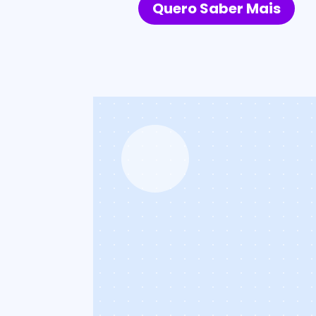
ais
Quero Saber Mais