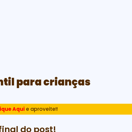
ntil para crianças
ique Aqui
e aproveite!!
final do post!