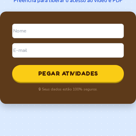
Preencha para liberar o acesso ao vídeo e PDF
PEGAR ATIVIDADES
🔒 Seus dados estão 100% seguros.