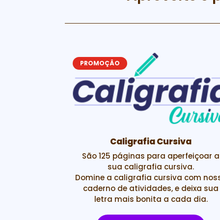
PROMOÇÂO
s
Caligrafia Cursiva
de Abelha.
São 125 páginas para aperfeiçoar a
inas de
sua caligrafia cursiva.
to de letras
Domine a caligrafia cursiva com nos
as crianças a
caderno de atividades, e deixa sua
 idade.
letra mais bonita a cada dia.