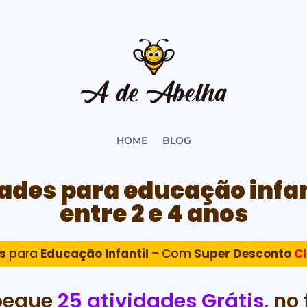
HOME
BLOG
dades para educação infa
entre 2 e 4 anos
s
para
Educação Infantil
– Com
Super Desconto
Cl
pegue 
25 atividades Grátis, 
no 