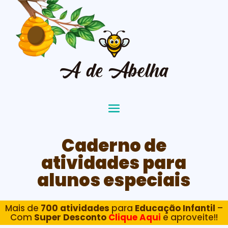
Caderno de
atividades para
alunos especiais
Mais de
700 atividades
para
Educação Infantil
–
Com
Super Desconto
Clique Aqui
e aproveite!!