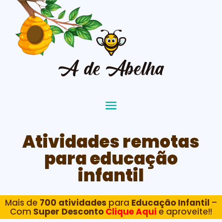
Atividades remotas
para educação
infantil
Mais de
700 atividades
para
Educação Infantil
–
Com
Super Desconto
Clique Aqui
e aproveite!!